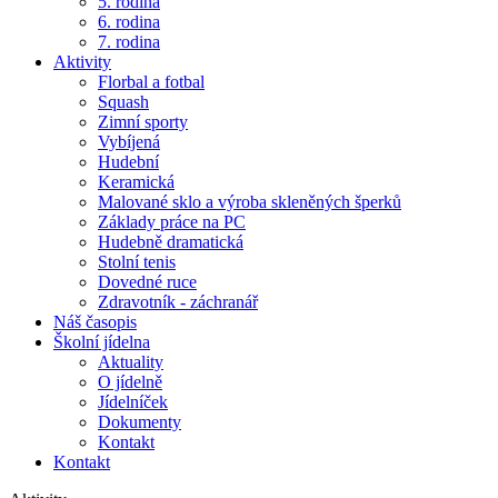
5. rodina
6. rodina
7. rodina
Aktivity
Florbal a fotbal
Squash
Zimní sporty
Vybíjená
Hudební
Keramická
Malované sklo a výroba skleněných šperků
Základy práce na PC
Hudebně dramatická
Stolní tenis
Dovedné ruce
Zdravotník - záchranář
Náš časopis
Školní jídelna
Aktuality
O jídelně
Jídelníček
Dokumenty
Kontakt
Kontakt