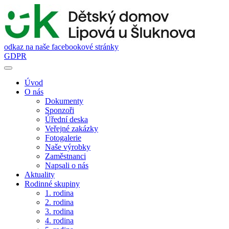
odkaz na naše facebookové stránky
GDPR
Úvod
O nás
Dokumenty
Sponzoři
Úřední deska
Veřejné zakázky
Fotogalerie
Naše výrobky
Zaměstnanci
Napsali o nás
Aktuality
Rodinné skupiny
1. rodina
2. rodina
3. rodina
4. rodina