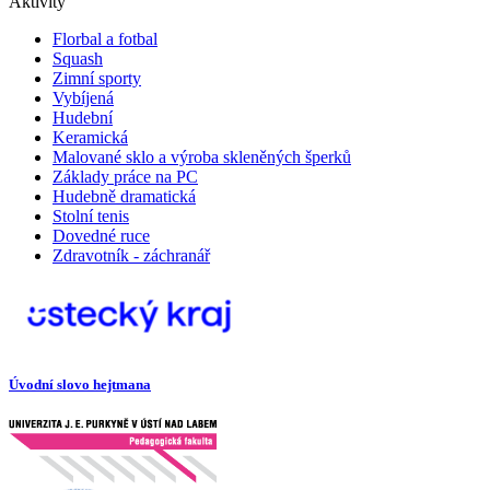
Aktivity
Florbal a fotbal
Squash
Zimní sporty
Vybíjená
Hudební
Keramická
Malované sklo a výroba skleněných šperků
Základy práce na PC
Hudebně dramatická
Stolní tenis
Dovedné ruce
Zdravotník - záchranář
Úvodní slovo hejtmana