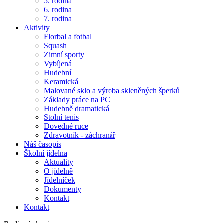
5. rodina
6. rodina
7. rodina
Aktivity
Florbal a fotbal
Squash
Zimní sporty
Vybíjená
Hudební
Keramická
Malované sklo a výroba skleněných šperků
Základy práce na PC
Hudebně dramatická
Stolní tenis
Dovedné ruce
Zdravotník - záchranář
Náš časopis
Školní jídelna
Aktuality
O jídelně
Jídelníček
Dokumenty
Kontakt
Kontakt