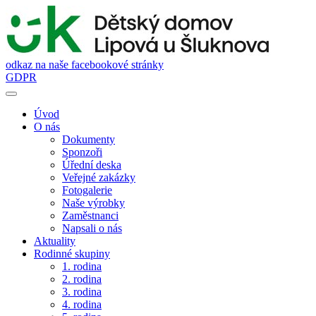
odkaz na naše facebookové stránky
GDPR
Úvod
O nás
Dokumenty
Sponzoři
Úřední deska
Veřejné zakázky
Fotogalerie
Naše výrobky
Zaměstnanci
Napsali o nás
Aktuality
Rodinné skupiny
1. rodina
2. rodina
3. rodina
4. rodina