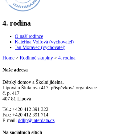
4. rodina
O naší rodince
Kateřina Volfová (vychovatel)
Jan Moravec (vychovatel)
Home
>
Rodinné skupiny
>
4. rodina
Naše adresa
Dětský domov a Školní jídelna,
Lipová u Šluknova 417, příspěvková organizace
č. p. 417
407 81 Lipová
Tel.: +420 412 391 322
Fax: +420 412 391 714
E-mail:
ddlip@interdata.cz
Na sociálních sítích