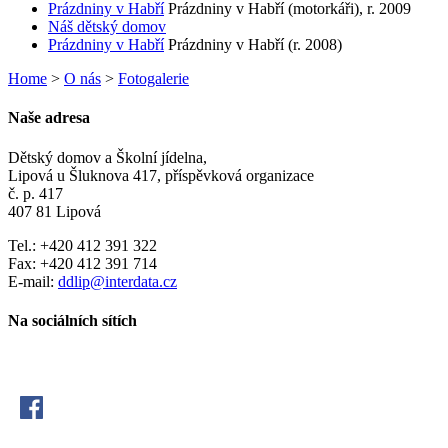
Prázdniny v Habří
Prázdniny v Habří (motorkáři), r. 2009
Náš dětský domov
Prázdniny v Habří
Prázdniny v Habří (r. 2008)
Home
>
O nás
>
Fotogalerie
Naše adresa
Dětský domov a Školní jídelna,
Lipová u Šluknova 417, příspěvková organizace
č. p. 417
407 81 Lipová
Tel.: +420 412 391 322
Fax: +420 412 391 714
E-mail:
ddlip@interdata.cz
Na sociálních sítích