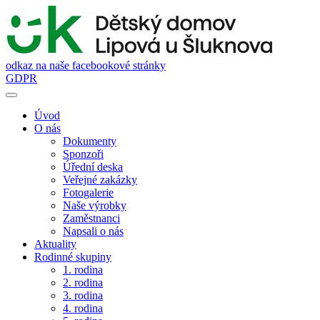
odkaz na naše facebookové stránky
GDPR
Úvod
O nás
Dokumenty
Sponzoři
Úřední deska
Veřejné zakázky
Fotogalerie
Naše výrobky
Zaměstnanci
Napsali o nás
Aktuality
Rodinné skupiny
1. rodina
2. rodina
3. rodina
4. rodina