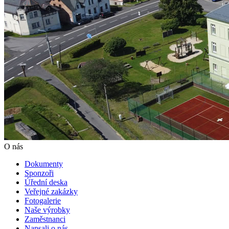
O nás
Dokumenty
Sponzoři
Úřední deska
Veřejné zakázky
Fotogalerie
Naše výrobky
Zaměstnanci
Napsali o nás