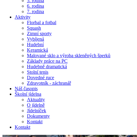
5. rodina
6. rodina
7. rodina
Aktivity
Florbal a fotbal
Squash
Zimní sporty
Vybíjená
Hudební
Keramická
Malované sklo a výroba skleněných šperků
Základy práce na PC
Hudebně dramatická
Stolní tenis
Dovedné ruce
Zdravotník - záchranář
Náš časopis
Školní jídelna
Aktuality
O jídelně
Jídelníček
Dokumenty
Kontakt
Kontakt