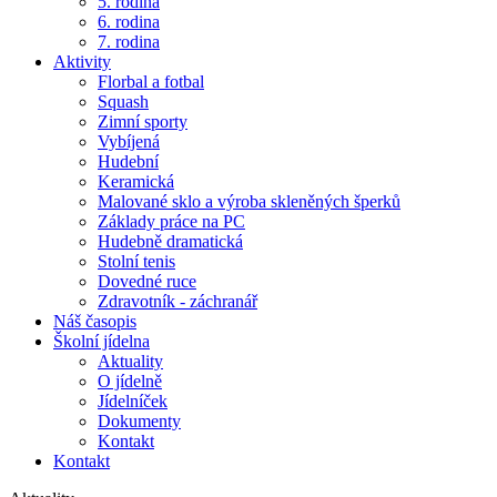
5. rodina
6. rodina
7. rodina
Aktivity
Florbal a fotbal
Squash
Zimní sporty
Vybíjená
Hudební
Keramická
Malované sklo a výroba skleněných šperků
Základy práce na PC
Hudebně dramatická
Stolní tenis
Dovedné ruce
Zdravotník - záchranář
Náš časopis
Školní jídelna
Aktuality
O jídelně
Jídelníček
Dokumenty
Kontakt
Kontakt