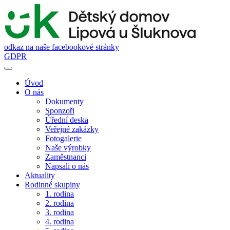
odkaz na naše facebookové stránky
GDPR
Úvod
O nás
Dokumenty
Sponzoři
Úřední deska
Veřejné zakázky
Fotogalerie
Naše výrobky
Zaměstnanci
Napsali o nás
Aktuality
Rodinné skupiny
1. rodina
2. rodina
3. rodina
4. rodina