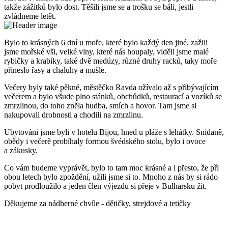
takže zážitků bylo dost. Těšili jsme se a trošku se báli, jestli
zvládneme letět.
Bylo to krásných 6 dní u moře, které bylo každý den jiné, zažili
jsme mořské vši, velké vlny, které nás houpaly, viděli jsme malé
rybičky a krabíky, také dvě medúzy, různé druhy racků, taky moře
přineslo řasy a chaluhy a mušle.
Večery byly také pěkné, městěčko Ravda ožívalo až s přibývajícím
večerem a bylo všude plno stánků, obchůdků, restaurací a vozíků se
zmrzlinou, do toho zněla hudba, smích a hovor. Tam jsme si
nakupovali drobnosti a chodili na zmrzlinu.
Ubytováni jsme byli v hotelu Bijou, hned u pláže s lehátky. Snídaně,
obědy i večerě probíhaly formou švédského stolu, bylo i ovoce
a zákusky.
Co vám budeme vyprávět, bylo to tam moc krásné a i přesto, že při
obou letech bylo zpoždění, užili jsme si to. Mnoho z nás by si rádo
pobyt prodloužilo a jeden člen výjezdu si přeje v Bulharsku žít.
Děkujeme za nádherné chvíle - dětičky, strejdové a tetičky