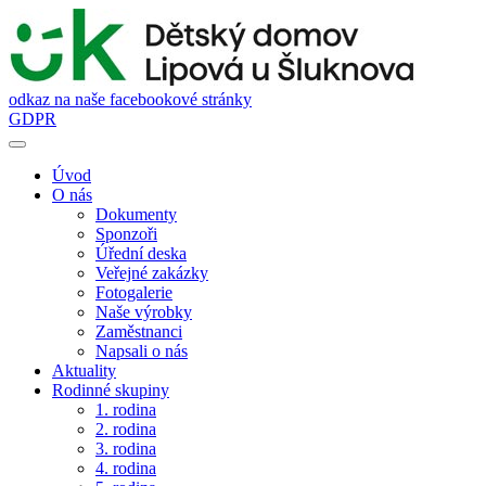
odkaz na naše facebookové stránky
GDPR
Úvod
O nás
Dokumenty
Sponzoři
Úřední deska
Veřejné zakázky
Fotogalerie
Naše výrobky
Zaměstnanci
Napsali o nás
Aktuality
Rodinné skupiny
1. rodina
2. rodina
3. rodina
4. rodina