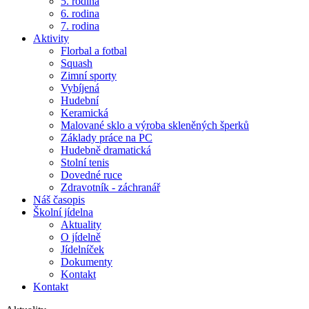
5. rodina
6. rodina
7. rodina
Aktivity
Florbal a fotbal
Squash
Zimní sporty
Vybíjená
Hudební
Keramická
Malované sklo a výroba skleněných šperků
Základy práce na PC
Hudebně dramatická
Stolní tenis
Dovedné ruce
Zdravotník - záchranář
Náš časopis
Školní jídelna
Aktuality
O jídelně
Jídelníček
Dokumenty
Kontakt
Kontakt