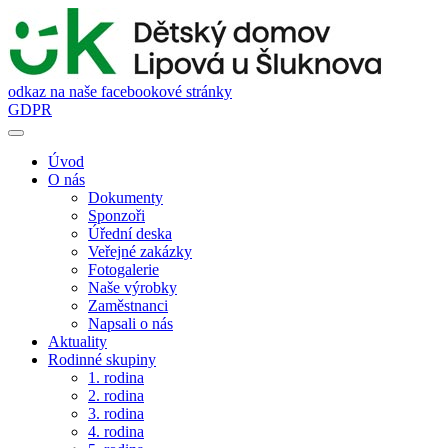
odkaz na naše facebookové stránky
GDPR
Úvod
O nás
Dokumenty
Sponzoři
Úřední deska
Veřejné zakázky
Fotogalerie
Naše výrobky
Zaměstnanci
Napsali o nás
Aktuality
Rodinné skupiny
1. rodina
2. rodina
3. rodina
4. rodina