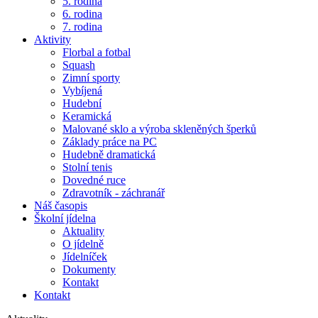
5. rodina
6. rodina
7. rodina
Aktivity
Florbal a fotbal
Squash
Zimní sporty
Vybíjená
Hudební
Keramická
Malované sklo a výroba skleněných šperků
Základy práce na PC
Hudebně dramatická
Stolní tenis
Dovedné ruce
Zdravotník - záchranář
Náš časopis
Školní jídelna
Aktuality
O jídelně
Jídelníček
Dokumenty
Kontakt
Kontakt