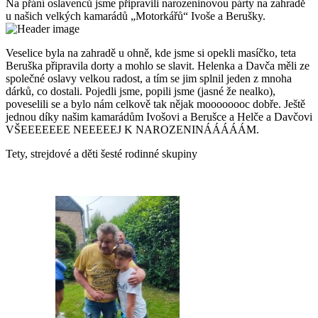
Na přání oslavenců jsme připravili narozeninovou párty na zahradě
u našich velkých kamarádů „Motorkářů“ Ivoše a Berušky.
Veselice byla na zahradě u ohně, kde jsme si opekli masíčko, teta
Beruška připravila dorty a mohlo se slavit. Helenka a Davča měli ze
společné oslavy velkou radost, a tím se jim splnil jeden z mnoha
dárků, co dostali. Pojedli jsme, popili jsme (jasné že nealko),
poveselili se a bylo nám celkově tak nějak moooooooc dobře. Ještě
jednou díky našim kamarádům Ivošovi a Berušce a Helče a Davčovi
VŠEEEEEEE NEEEEEJ K NAROZENINÁÁÁÁÁM.
Tety, strejdové a děti šesté rodinné skupiny