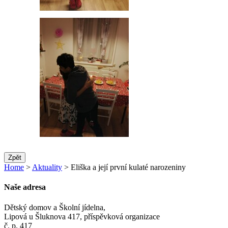
Zpět
Home
>
Aktuality
> Eliška a její první kulaté narozeniny
Naše adresa
Dětský domov a Školní jídelna,
Lipová u Šluknova 417, příspěvková organizace
č. p. 417