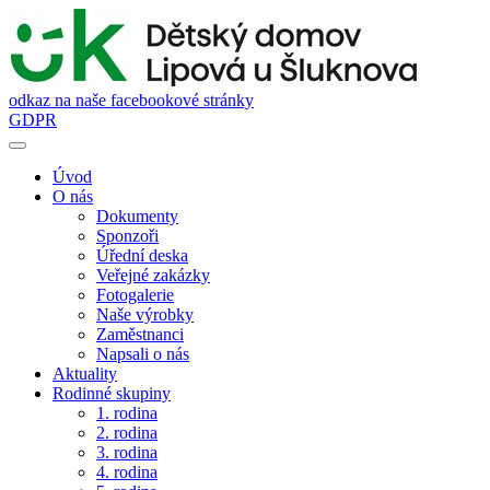
odkaz na naše facebookové stránky
GDPR
Úvod
O nás
Dokumenty
Sponzoři
Úřední deska
Veřejné zakázky
Fotogalerie
Naše výrobky
Zaměstnanci
Napsali o nás
Aktuality
Rodinné skupiny
1. rodina
2. rodina
3. rodina
4. rodina