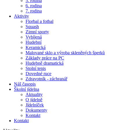
5. rodina
6. rodina
7. rodina
Aktivity
Florbal a fotbal
Squash
Zimní sporty
Vybíjená
Hudební
Keramická
Malované sklo a výroba skleněných šperků
Základy práce na PC
Hudebně dramatická
Stolní tenis
Dovedné ruce
Zdravotník - záchranář
Náš časopis
Školní jídelna
Aktuality
O jídelně
Jídelníček
Dokumenty
Kontakt
Kontakt