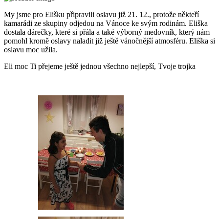
My jsme pro Elišku připravili oslavu již 21. 12., protože někteří
kamarádi ze skupiny odjedou na Vánoce ke svým rodinám. Eliška
dostala dárečky, které si přála a také výborný medovník, který nám
pomohl kromě oslavy naladit již ještě vánočnější atmosféru. Eliška si
oslavu moc užila.
Eli moc Ti přejeme ještě jednou všechno nejlepší, Tvoje trojka