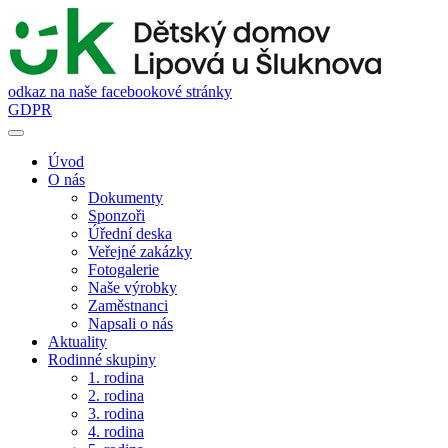
odkaz na naše facebookové stránky
GDPR
Úvod
O nás
Dokumenty
Sponzoři
Úřední deska
Veřejné zakázky
Fotogalerie
Naše výrobky
Zaměstnanci
Napsali o nás
Aktuality
Rodinné skupiny
1. rodina
2. rodina
3. rodina
4. rodina