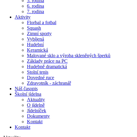
5. rodina
6. rodina
7. rodina
Aktivity
Florbal a fotbal
Squash
Zimní sporty
Vybíjená
Hudební
Keramická
Malované sklo a výroba skleněných šperků
Základy práce na PC
Hudebně dramatická
Stolní tenis
Dovedné ruce
Zdravotník - záchranář
Náš časopis
Školní jídelna
Aktuality
O jídelně
Jídelníček
Dokumenty
Kontakt
Kontakt