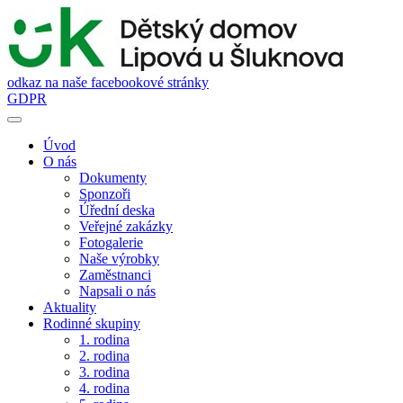
odkaz na naše facebookové stránky
GDPR
Úvod
O nás
Dokumenty
Sponzoři
Úřední deska
Veřejné zakázky
Fotogalerie
Naše výrobky
Zaměstnanci
Napsali o nás
Aktuality
Rodinné skupiny
1. rodina
2. rodina
3. rodina
4. rodina