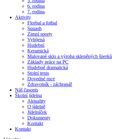
5. rodina
6. rodina
7. rodina
Aktivity
Florbal a fotbal
Squash
Zimní sporty
Vybíjená
Hudební
Keramická
Malované sklo a výroba skleněných šperků
Základy práce na PC
Hudebně dramatická
Stolní tenis
Dovedné ruce
Zdravotník - záchranář
Náš časopis
Školní jídelna
Aktuality
O jídelně
Jídelníček
Dokumenty
Kontakt
Kontakt