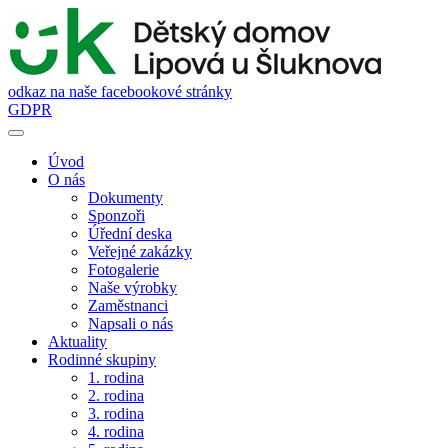
odkaz na naše facebookové stránky
GDPR
Úvod
O nás
Dokumenty
Sponzoři
Úřední deska
Veřejné zakázky
Fotogalerie
Naše výrobky
Zaměstnanci
Napsali o nás
Aktuality
Rodinné skupiny
1. rodina
2. rodina
3. rodina
4. rodina