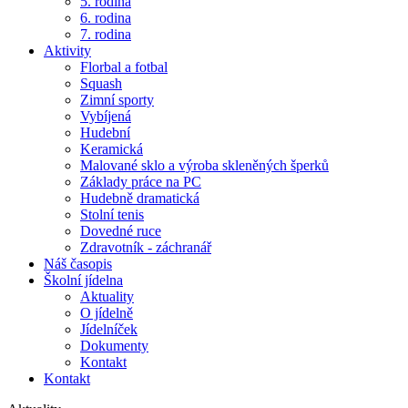
5. rodina
6. rodina
7. rodina
Aktivity
Florbal a fotbal
Squash
Zimní sporty
Vybíjená
Hudební
Keramická
Malované sklo a výroba skleněných šperků
Základy práce na PC
Hudebně dramatická
Stolní tenis
Dovedné ruce
Zdravotník - záchranář
Náš časopis
Školní jídelna
Aktuality
O jídelně
Jídelníček
Dokumenty
Kontakt
Kontakt