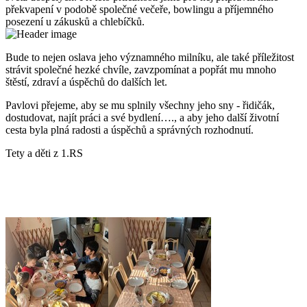
překvapení v podobě společné večeře, bowlingu a příjemného
posezení u zákusků a chlebíčků.
Bude to nejen oslava jeho významného milníku, ale také příležitost
strávit společné hezké chvíle, zavzpomínat a popřát mu mnoho
štěstí, zdraví a úspěchů do dalších let.
Pavlovi přejeme, aby se mu splnily všechny jeho sny - řidičák,
dostudovat, najít práci a své bydlení…., a aby jeho další životní
cesta byla plná radosti a úspěchů a správných rozhodnutí.
Tety a děti z 1.RS