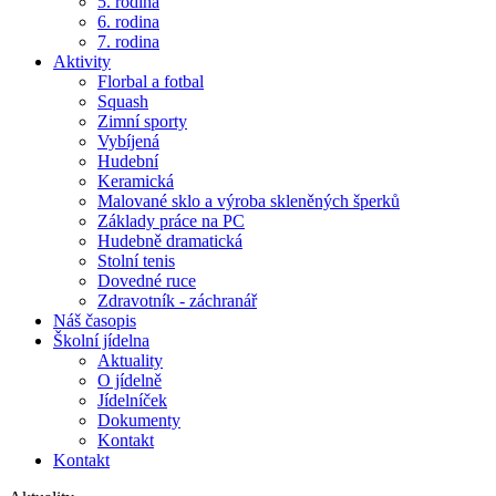
5. rodina
6. rodina
7. rodina
Aktivity
Florbal a fotbal
Squash
Zimní sporty
Vybíjená
Hudební
Keramická
Malované sklo a výroba skleněných šperků
Základy práce na PC
Hudebně dramatická
Stolní tenis
Dovedné ruce
Zdravotník - záchranář
Náš časopis
Školní jídelna
Aktuality
O jídelně
Jídelníček
Dokumenty
Kontakt
Kontakt