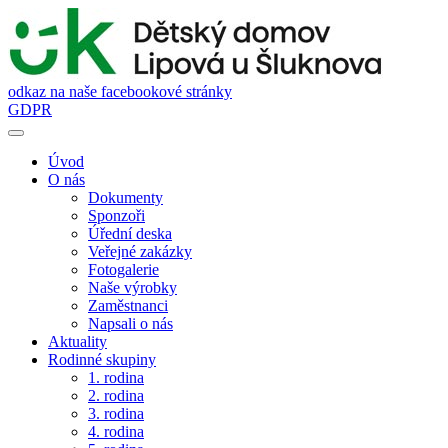
odkaz na naše facebookové stránky
GDPR
Úvod
O nás
Dokumenty
Sponzoři
Úřední deska
Veřejné zakázky
Fotogalerie
Naše výrobky
Zaměstnanci
Napsali o nás
Aktuality
Rodinné skupiny
1. rodina
2. rodina
3. rodina
4. rodina