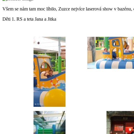
Všem se nám tam moc líbilo, Zuzce nejvíce laserová show v bazénu, o
Děti 1. RS a teta Jana a Jitka