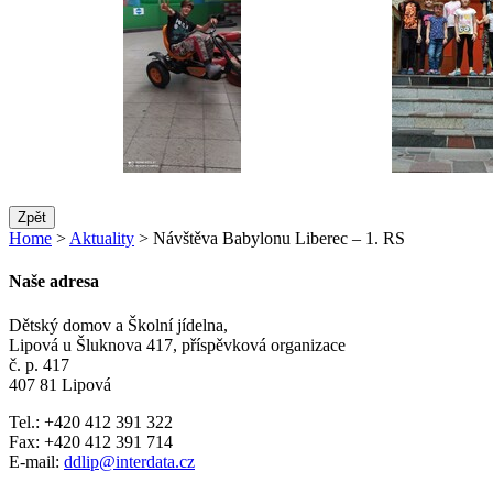
Zpět
Home
>
Aktuality
> Návštěva Babylonu Liberec – 1. RS
Naše adresa
Dětský domov a Školní jídelna,
Lipová u Šluknova 417, příspěvková organizace
č. p. 417
407 81 Lipová
Tel.: +420 412 391 322
Fax: +420 412 391 714
E-mail:
ddlip@interdata.cz