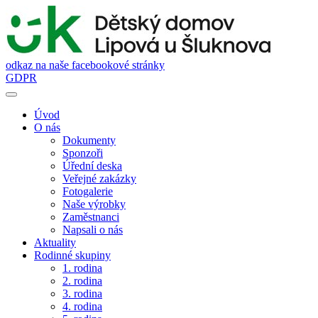
odkaz na naše facebookové stránky
GDPR
Úvod
O nás
Dokumenty
Sponzoři
Úřední deska
Veřejné zakázky
Fotogalerie
Naše výrobky
Zaměstnanci
Napsali o nás
Aktuality
Rodinné skupiny
1. rodina
2. rodina
3. rodina
4. rodina