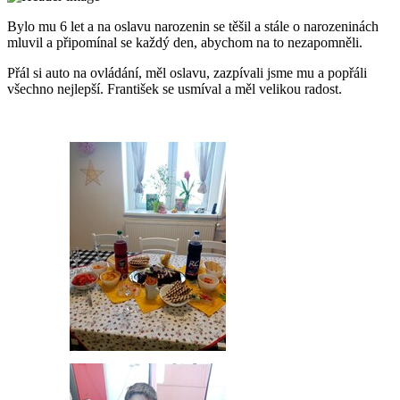
Bylo mu 6 let a na oslavu narozenin se těšil a stále o narozeninách
mluvil a připomínal se každý den, abychom na to nezapomněli.
Přál si auto na ovládání, měl oslavu, zazpívali jsme mu a popřáli
všechno nejlepší. František se usmíval a měl velikou radost.