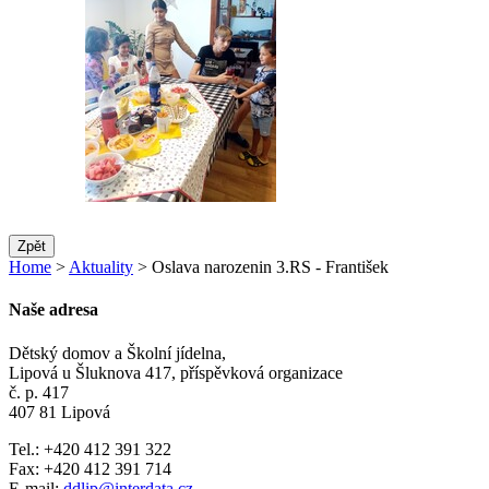
Zpět
Home
>
Aktuality
> Oslava narozenin 3.RS - František
Naše adresa
Dětský domov a Školní jídelna,
Lipová u Šluknova 417, příspěvková organizace
č. p. 417
407 81 Lipová
Tel.: +420 412 391 322
Fax: +420 412 391 714
E-mail:
ddlip@interdata.cz