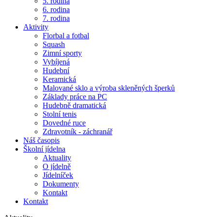
5. rodina
6. rodina
7. rodina
Aktivity
Florbal a fotbal
Squash
Zimní sporty
Vybíjená
Hudební
Keramická
Malované sklo a výroba skleněných šperků
Základy práce na PC
Hudebně dramatická
Stolní tenis
Dovedné ruce
Zdravotník - záchranář
Náš časopis
Školní jídelna
Aktuality
O jídelně
Jídelníček
Dokumenty
Kontakt
Kontakt