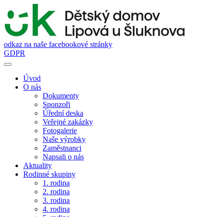
odkaz na naše facebookové stránky
GDPR
Úvod
O nás
Dokumenty
Sponzoři
Úřední deska
Veřejné zakázky
Fotogalerie
Naše výrobky
Zaměstnanci
Napsali o nás
Aktuality
Rodinné skupiny
1. rodina
2. rodina
3. rodina
4. rodina