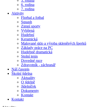
5. rodina
6. rodina
7. rodina
Aktivity
Florbal a fotbal
Squash
Zimní sporty
Vybíjená
Hudební
Keramická
Malované sklo a výroba skleněných šperků
Základy práce na PC
Hudebně dramatická
Stolní tenis
Dovedné ruce
Zdravotník - záchranář
Náš časopis
Školní jídelna
Aktuality
O jídelně
Jídelníček
Dokumenty
Kontakt
Kontakt