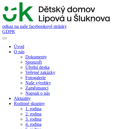
odkaz na naše facebookové stránky
GDPR
Úvod
O nás
Dokumenty
Sponzoři
Úřední deska
Veřejné zakázky
Fotogalerie
Naše výrobky
Zaměstnanci
Napsali o nás
Aktuality
Rodinné skupiny
1. rodina
2. rodina
3. rodina
4. rodina