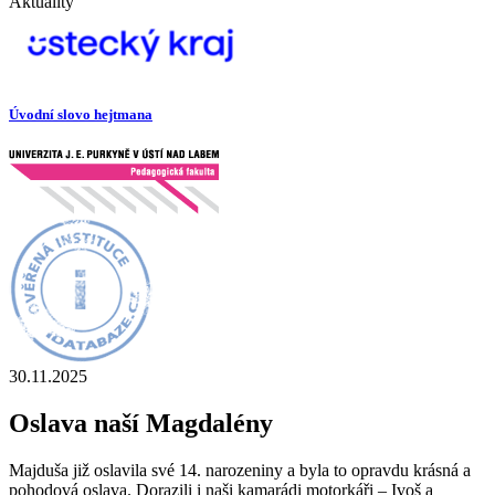
Aktuality
Úvodní slovo hejtmana
30.11.2025
Oslava naší Magdalény
Majduša již oslavila své 14. narozeniny a byla to opravdu krásná a
pohodová oslava. Dorazili i naši kamarádi motorkáři – Ivoš a