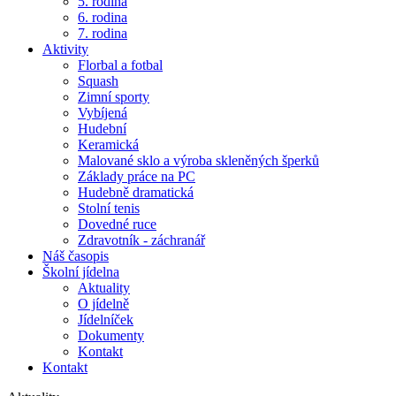
5. rodina
6. rodina
7. rodina
Aktivity
Florbal a fotbal
Squash
Zimní sporty
Vybíjená
Hudební
Keramická
Malované sklo a výroba skleněných šperků
Základy práce na PC
Hudebně dramatická
Stolní tenis
Dovedné ruce
Zdravotník - záchranář
Náš časopis
Školní jídelna
Aktuality
O jídelně
Jídelníček
Dokumenty
Kontakt
Kontakt