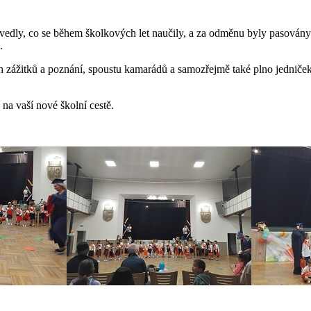
edvedly, co se během školkových let naučily, a za odměnu byly pasován
.
 zážitků a poznání, spoustu kamarádů a samozřejmě také plno jedniče
 na vaší nové školní cestě.