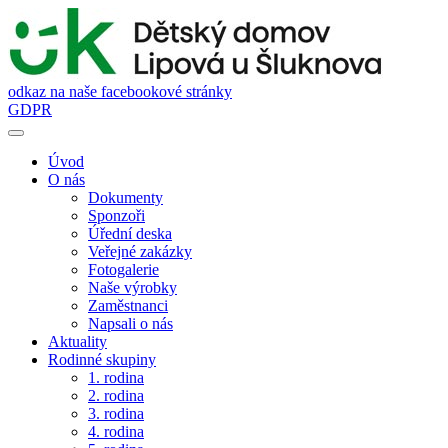
odkaz na naše facebookové stránky
GDPR
Úvod
O nás
Dokumenty
Sponzoři
Úřední deska
Veřejné zakázky
Fotogalerie
Naše výrobky
Zaměstnanci
Napsali o nás
Aktuality
Rodinné skupiny
1. rodina
2. rodina
3. rodina
4. rodina