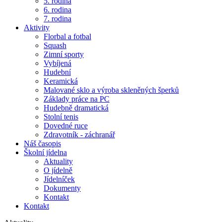
5. rodina
6. rodina
7. rodina
Aktivity
Florbal a fotbal
Squash
Zimní sporty
Vybíjená
Hudební
Keramická
Malované sklo a výroba skleněných šperků
Základy práce na PC
Hudebně dramatická
Stolní tenis
Dovedné ruce
Zdravotník - záchranář
Náš časopis
Školní jídelna
Aktuality
O jídelně
Jídelníček
Dokumenty
Kontakt
Kontakt