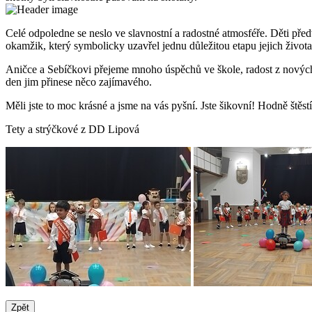
Celé odpoledne se neslo ve slavnostní a radostné atmosféře. Děti př
okamžik, který symbolicky uzavřel jednu důležitou etapu jejich života
Aničce a Sebíčkovi přejeme mnoho úspěchů ve škole, radost z nových
den jim přinese něco zajímavého.
Měli jste to moc krásné a jsme na vás pyšní. Jste šikovní! Hodně štěstí
Tety a strýčkové z DD Lipová
Zpět