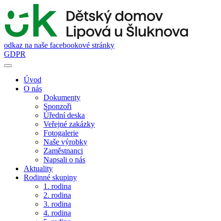
odkaz na naše facebookové stránky
GDPR
Úvod
O nás
Dokumenty
Sponzoři
Úřední deska
Veřejné zakázky
Fotogalerie
Naše výrobky
Zaměstnanci
Napsali o nás
Aktuality
Rodinné skupiny
1. rodina
2. rodina
3. rodina
4. rodina