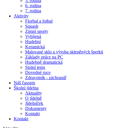
5. rodina
6. rodina
7. rodina
Aktivity
Florbal a fotbal
Squash
Zimní sporty
Vybíjená
Hudební
Keramická
Malované sklo a výroba skleněných šperků
Základy práce na PC
Hudebně dramatická
Stolní tenis
Dovedné ruce
Zdravotník - záchranář
Náš časopis
Školní jídelna
Aktuality
O jídelně
Jídelníček
Dokumenty
Kontakt
Kontakt