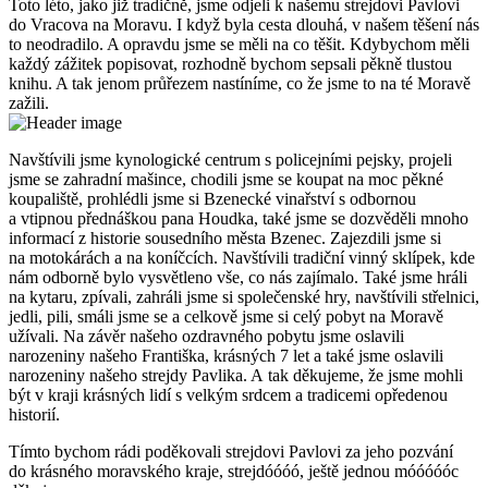
Toto léto, jako již tradičně, jsme odjeli k našemu strejdovi Pavlovi
do Vracova na Moravu. I když byla cesta dlouhá, v našem těšení nás
to neodradilo. A opravdu jsme se měli na co těšit. Kdybychom měli
každý zážitek popisovat, rozhodně bychom sepsali pěkně tlustou
knihu. A tak jenom průřezem nastíníme, co že jsme to na té Moravě
zažili.
Navštívili jsme kynologické centrum s policejními pejsky, projeli
jsme se zahradní mašince, chodili jsme se koupat na moc pěkné
koupaliště, prohlédli jsme si Bzenecké vinařství s odbornou
a vtipnou přednáškou pana Houdka, také jsme se dozvěděli mnoho
informací z historie sousedního města Bzenec. Zajezdili jsme si
na motokárách a na koníčcích. Navštívili tradiční vinný sklípek, kde
nám odborně bylo vysvětleno vše, co nás zajímalo. Také jsme hráli
na kytaru, zpívali, zahráli jsme si společenské hry, navštívili střelnici,
jedli, pili, smáli jsme se a celkově jsme si celý pobyt na Moravě
užívali. Na závěr našeho ozdravného pobytu jsme oslavili
narozeniny našeho Františka, krásných 7 let a také jsme oslavili
narozeniny našeho strejdy Pavlika. A tak děkujeme, že jsme mohli
být v kraji krásných lidí s velkým srdcem a tradicemi opředenou
historií.
Tímto bychom rádi poděkovali strejdovi Pavlovi za jeho pozvání
do krásného moravského kraje, strejdóóóó, ještě jednou móóóóóc