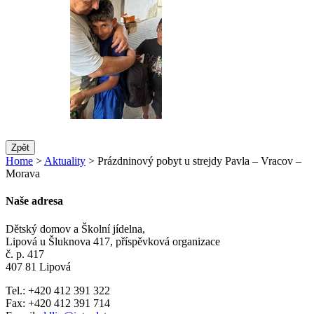
Zpět
Home
>
Aktuality
> Prázdninový pobyt u strejdy Pavla – Vracov –
Morava
Naše adresa
Dětský domov a Školní jídelna,
Lipová u Šluknova 417, příspěvková organizace
č. p. 417
407 81 Lipová
Tel.: +420 412 391 322
Fax: +420 412 391 714