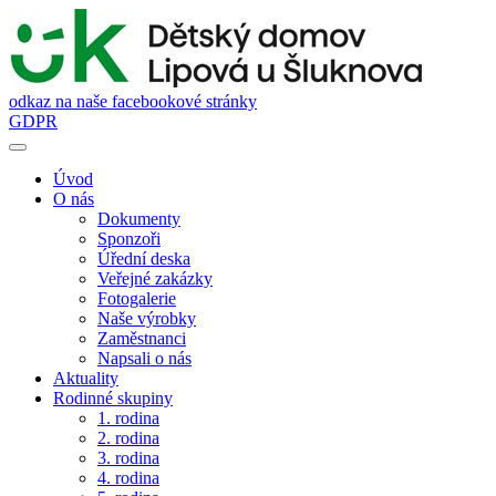
odkaz na naše facebookové stránky
GDPR
Úvod
O nás
Dokumenty
Sponzoři
Úřední deska
Veřejné zakázky
Fotogalerie
Naše výrobky
Zaměstnanci
Napsali o nás
Aktuality
Rodinné skupiny
1. rodina
2. rodina
3. rodina
4. rodina