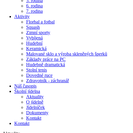
5. rodina
6. rodina
7. rodina
Aktivity
Florbal a fotbal
Squash
Zimní sporty
Vybíjená
Hudební
Keramická
Malované sklo a výroba skleněných šperků
Základy práce na PC
Hudebně dramatická
Stolní tenis
Dovedné ruce
Zdravotník - záchranář
Náš časopis
Školní jídelna
Aktuality
O jídelně
Jídelníček
Dokumenty
Kontakt
Kontakt