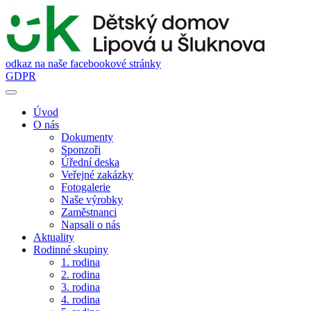
odkaz na naše facebookové stránky
GDPR
Úvod
O nás
Dokumenty
Sponzoři
Úřední deska
Veřejné zakázky
Fotogalerie
Naše výrobky
Zaměstnanci
Napsali o nás
Aktuality
Rodinné skupiny
1. rodina
2. rodina
3. rodina
4. rodina