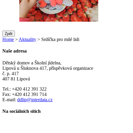
Zpět
Home
>
Aktuality
> Srdíčka pro milé lidi
Naše adresa
Dětský domov a Školní jídelna,
Lipová u Šluknova 417, příspěvková organizace
č. p. 417
407 81 Lipová
Tel.: +420 412 391 322
Fax: +420 412 391 714
E-mail:
ddlip@interdata.cz
Na sociálních sítích