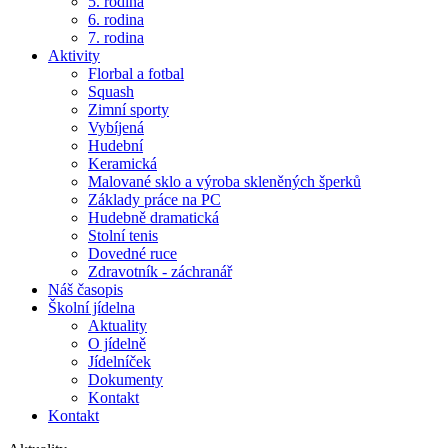
5. rodina
6. rodina
7. rodina
Aktivity
Florbal a fotbal
Squash
Zimní sporty
Vybíjená
Hudební
Keramická
Malované sklo a výroba skleněných šperků
Základy práce na PC
Hudebně dramatická
Stolní tenis
Dovedné ruce
Zdravotník - záchranář
Náš časopis
Školní jídelna
Aktuality
O jídelně
Jídelníček
Dokumenty
Kontakt
Kontakt