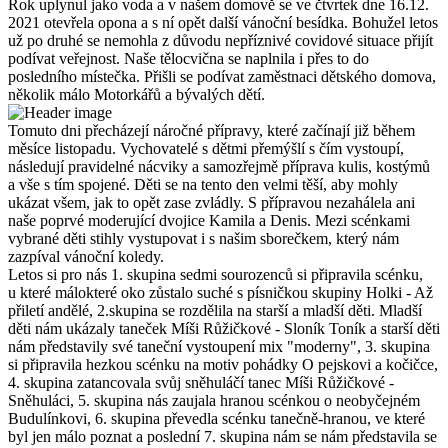
Rok uplynul jako voda a v našem domově se ve čtvrtek dne 16.12.
2021 otevřela opona a s ní opět další vánoční besídka. Bohužel letos
už po druhé se nemohla z důvodu nepříznivé covidové situace přijít
podívat veřejnost. Naše tělocvična se naplnila i přes to do
posledního místečka. Přišli se podívat zaměstnaci dětského domova,
několik málo Motorkářů a bývalých dětí.
Tomuto dni přecházejí náročné přípravy, které začínají již během
měsíce listopadu. Vychovatelé s dětmi přemýšlí s čím vystoupí,
následují pravidelné nácviky a samozřejmě příprava kulis, kostýmů
a vše s tím spojené. Děti se na tento den velmi těší, aby mohly
ukázat všem, jak to opět zase zvládly. S přípravou nezahálela ani
naše poprvé moderující dvojice Kamila a Denis. Mezi scénkami
vybrané děti stihly vystupovat i s našim sborečkem, který nám
zazpíval vánoční koledy.
Letos si pro nás 1. skupina sedmi sourozenců si připravila scénku,
u které málokteré oko zůstalo suché s písničkou skupiny Holki - Až
přiletí andělé, 2.skupina se rozdělila na starší a mladší děti. Mladší
děti nám ukázaly taneček Míši Růžičkové - Sloník Toník a starší děti
nám představily své taneční vystoupení mix "moderny", 3. skupina
si připravila hezkou scénku na motiv pohádky O pejskovi a kočičce,
4. skupina zatancovala svůj sněhuláčí tanec Míši Růžičkové -
Sněhuláci, 5. skupina nás zaujala hranou scénkou o neobyčejném
Budulínkovi, 6. skupina převedla scénku tanečně-hranou, ve které
byl jen málo poznat a poslední 7. skupina nám se nám představila se