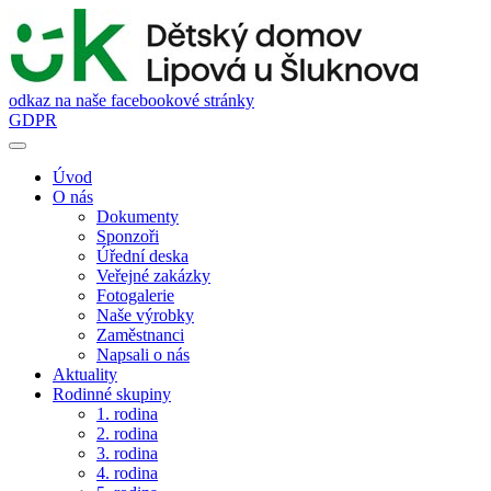
odkaz na naše facebookové stránky
GDPR
Úvod
O nás
Dokumenty
Sponzoři
Úřední deska
Veřejné zakázky
Fotogalerie
Naše výrobky
Zaměstnanci
Napsali o nás
Aktuality
Rodinné skupiny
1. rodina
2. rodina
3. rodina
4. rodina