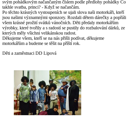
svým pohádkovým načančaným číslem podle předlohy pohádky Co
takhle svatba, princi? - Když se načančám.
Po těchto krásných vystoupeních se ujali slova naši motorkáři, kteří
jsou našimi významnými sponzory. Rozdali dětem dárečky a popřáli
všem krásné prožití svátků vánočních. Děti předaly motorkářům
výrobky, které tvořily a s radostí se pustily do rozbalování dárků, ze
kterých měly všichni velikánskou radost.
Děkujeme všem, kteří se na nás přišli podívat, děkujeme
motorkářům a budeme se těšit na příští rok.
Děti a zaměstnaci DD Lipová