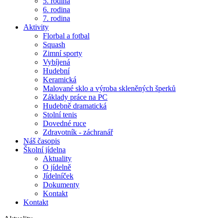
5. rodina
6. rodina
7. rodina
Aktivity
Florbal a fotbal
Squash
Zimní sporty
Vybíjená
Hudební
Keramická
Malované sklo a výroba skleněných šperků
Základy práce na PC
Hudebně dramatická
Stolní tenis
Dovedné ruce
Zdravotník - záchranář
Náš časopis
Školní jídelna
Aktuality
O jídelně
Jídelníček
Dokumenty
Kontakt
Kontakt