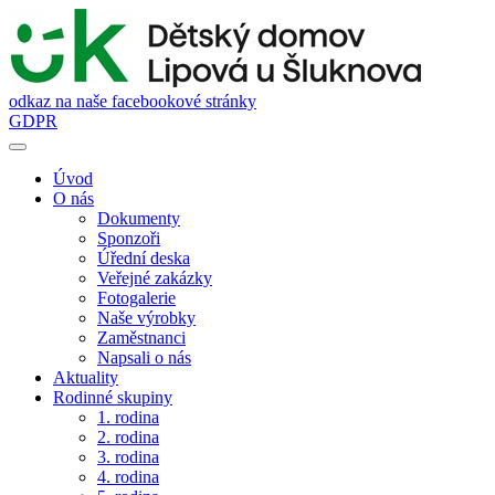
odkaz na naše facebookové stránky
GDPR
Úvod
O nás
Dokumenty
Sponzoři
Úřední deska
Veřejné zakázky
Fotogalerie
Naše výrobky
Zaměstnanci
Napsali o nás
Aktuality
Rodinné skupiny
1. rodina
2. rodina
3. rodina
4. rodina