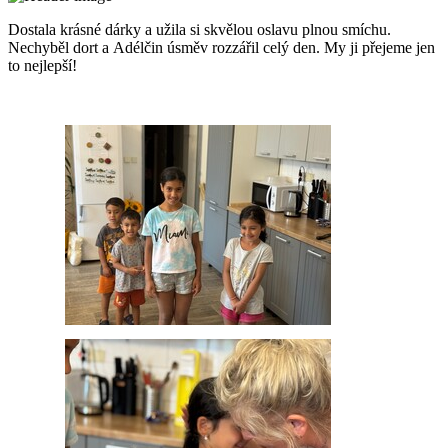
Dostala krásné dárky a užila si skvělou oslavu plnou smíchu.
Nechyběl dort a Adélčin úsměv rozzářil celý den. My ji přejeme jen
to nejlepší!