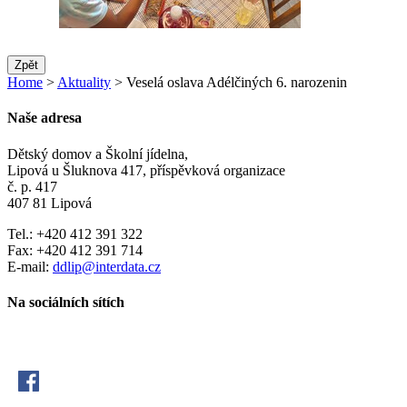
Zpět
Home
>
Aktuality
> Veselá oslava Adélčiných 6. narozenin
Naše adresa
Dětský domov a Školní jídelna,
Lipová u Šluknova 417, příspěvková organizace
č. p. 417
407 81 Lipová
Tel.: +420 412 391 322
Fax: +420 412 391 714
E-mail:
ddlip@interdata.cz
Na sociálních sítích