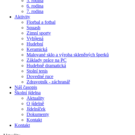
5. rodina
6. rodina
7. rodina
Aktivity
Florbal a fotbal
Squash
Zimní sporty
Vybíjená
Hudební
Keramická
Malované sklo a výroba skleněných šperků
Základy práce na PC
Hudebně dramatická
Stolní tenis
Dovedné ruce
Zdravotník - záchranář
Náš časopis
Školní jídelna
Aktuality
O jídelně
Jídelníček
Dokumenty
Kontakt
Kontakt