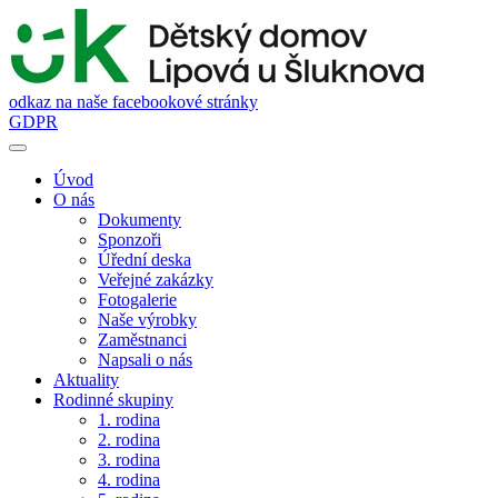
odkaz na naše facebookové stránky
GDPR
Úvod
O nás
Dokumenty
Sponzoři
Úřední deska
Veřejné zakázky
Fotogalerie
Naše výrobky
Zaměstnanci
Napsali o nás
Aktuality
Rodinné skupiny
1. rodina
2. rodina
3. rodina
4. rodina