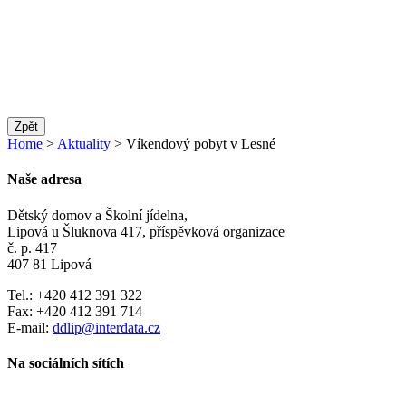
Zpět
Home
>
Aktuality
> Víkendový pobyt v Lesné
Naše adresa
Dětský domov a Školní jídelna,
Lipová u Šluknova 417, příspěvková organizace
č. p. 417
407 81 Lipová
Tel.: +420 412 391 322
Fax: +420 412 391 714
E-mail:
ddlip@interdata.cz
Na sociálních sítích