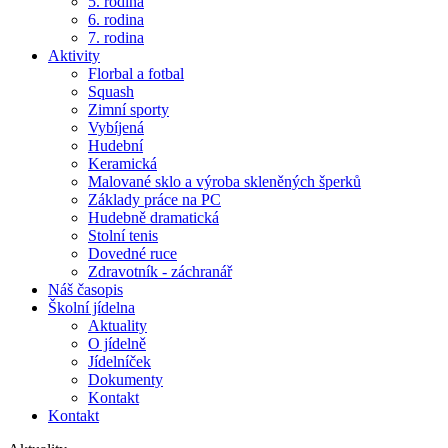
5. rodina
6. rodina
7. rodina
Aktivity
Florbal a fotbal
Squash
Zimní sporty
Vybíjená
Hudební
Keramická
Malované sklo a výroba skleněných šperků
Základy práce na PC
Hudebně dramatická
Stolní tenis
Dovedné ruce
Zdravotník - záchranář
Náš časopis
Školní jídelna
Aktuality
O jídelně
Jídelníček
Dokumenty
Kontakt
Kontakt