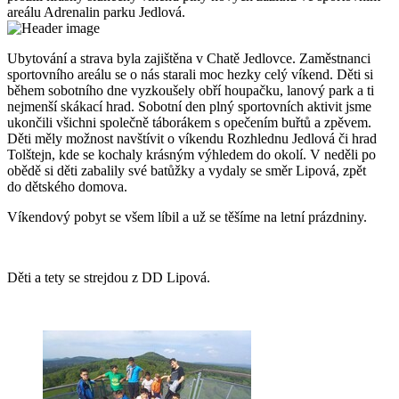
areálu Adrenalin parku Jedlová.
Ubytování a strava byla zajištěna v Chatě Jedlovce. Zaměstnanci
sportovního areálu se o nás starali moc hezky celý víkend. Děti si
během sobotního dne vyzkoušely obří houpačku, lanový park a ti
nejmenší skákací hrad. Sobotní den plný sportovních aktivit jsme
ukončili všichni společně táborákem s opečením buřtů a zpěvem.
Děti měly možnost navštívit o víkendu Rozhlednu Jedlová či hrad
Tolštejn, kde se kochaly krásným výhledem do okolí. V neděli po
obědě si děti zabalily své batůžky a vydaly se směr Lipová, zpět
do dětského domova.
Víkendový pobyt se všem líbil a už se těšíme na letní prázdniny.
Děti a tety se strejdou z DD Lipová.