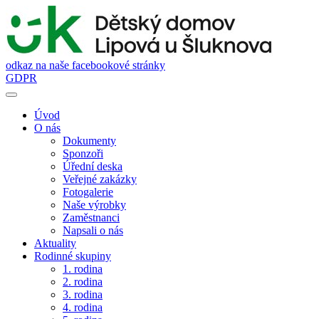
odkaz na naše facebookové stránky
GDPR
Úvod
O nás
Dokumenty
Sponzoři
Úřední deska
Veřejné zakázky
Fotogalerie
Naše výrobky
Zaměstnanci
Napsali o nás
Aktuality
Rodinné skupiny
1. rodina
2. rodina
3. rodina
4. rodina