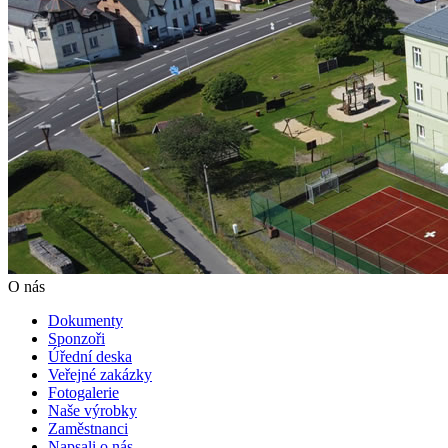
O nás
Dokumenty
Sponzoři
Úřední deska
Veřejné zakázky
Fotogalerie
Naše výrobky
Zaměstnanci
Napsali o nás