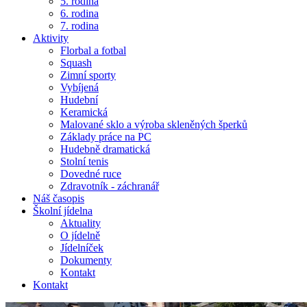
5. rodina
6. rodina
7. rodina
Aktivity
Florbal a fotbal
Squash
Zimní sporty
Vybíjená
Hudební
Keramická
Malované sklo a výroba skleněných šperků
Základy práce na PC
Hudebně dramatická
Stolní tenis
Dovedné ruce
Zdravotník - záchranář
Náš časopis
Školní jídelna
Aktuality
O jídelně
Jídelníček
Dokumenty
Kontakt
Kontakt