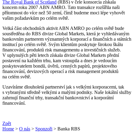
The Royal Bank of Scotland
(RBS) v čele konsorcia získala
koncem roku 2007 ABN AMRO. Tato transakce rozšířila naši
přítomnost do více než 50 zemí, čímž budeme moci lépe vyhovět
vašim požadavkům po celém světě.
Velká část obchodních aktivit ABN AMRO po celém světě bude
soustředěna do RBS divize Global Markets, která je vyhledávaným
bankovním partnerem významných korporací a finančních a státních
institucí po celém světě. Svým klientům poskytuje širokou škálu
financování, produktů risk managementu a investičních služeb.
V uplynulých pěti letech získala divize Global Markets přední
postavení na každém trhu, kam vstoupila a dnes je vedoucím
poskytovatelem bondů, úvěrů, cenných papírů, projektového
financování, devizových operací a risk management produktů
na celém světě.
Uzavíráme dlouholetá partnerství jak s velkými korporacemi, tak
s vybranými středně velkými a malými podniky. Naše lokální služby
zahrnují finanční trhy, transakční bankovnictví a korporátní
financování.
Zpět
Home
>
O nás
>
Sponzoři
> Banka RBS